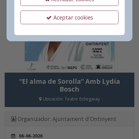
Aceptar cookies
“El alma de Sorolla” Amb Lydia
Bosch
Ubicación:
Teatre Echegaray
Organizador:
Ajuntament d'Ontinyent
06-06-2026