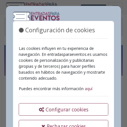
Castellano
Eventos pasados
Configuración de cookies
“El alma de Sorolla” Amb Lydia Bosch
Las cookies influyen en tu experiencia de
navegación. En entradasparaeventos.es usamos
cookies de personalización y publicitarias
(propias y de terceros) para hacer perfiles
basados en hábitos de navegación y mostrarte
contenido adecuado.
Puedes encontrar más información
aquí
Configurar cookies
Rechazar cookies