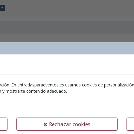
ación. En entradasparaeventos.es usamos cookies de personalización y 
 i el llegat de Peter Pan de JM
ón y mostrarte contenido adecuado.
n Teatral
0/09/2026
|
Hora:
18:00
Rechazar cookies