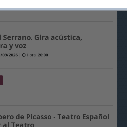
 Serrano. Gira acústica,
ra y voz
5/09/2026
|
Hora:
20:00
bero de Picasso - Teatro Español
 al Teatro