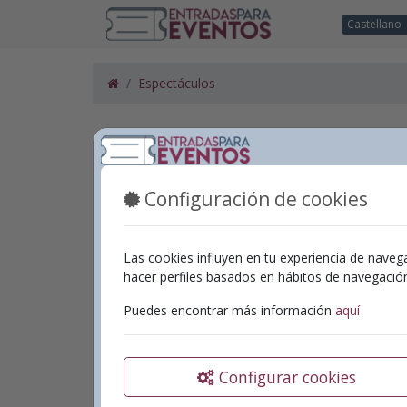
Castellano
Espectáculos
Programación
Espectáculos
Configuración de cookies
Las cookies influyen en tu experiencia de naveg
Garfio
hacer perfiles basados en hábitos de navegaci
Gestió
Puedes encontrar más información
aquí
Fecha:
2
Teatro
Configurar cookies