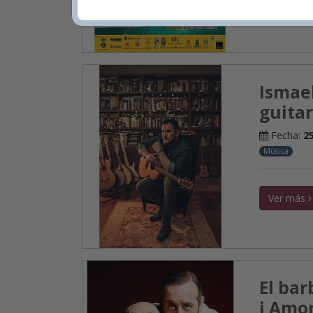
Ver más
Ismael
guitar
Fecha:
2
Música
Ver más
El bar
i Amor