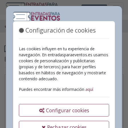
Castellano
Espectáculos
Ontinyent
Configuración de cookies
Programación
Las cookies influyen en tu experiencia de
navegación. En entradasparaeventos.es usamos
Espectáculos en
Ontinyent
cookies de personalización y publicitarias
(propias y de terceros) para hacer perfiles
basados en hábitos de navegación y mostrarte
contenido adecuado.
Garfio i el llegat de
Puedes encontrar más información
aquí
Peter Pan de JM
Gestión Teatral
Configurar cookies
Fecha:
20/09/2026
|
Hora:
18:00
Teatro
Rechazar cookies