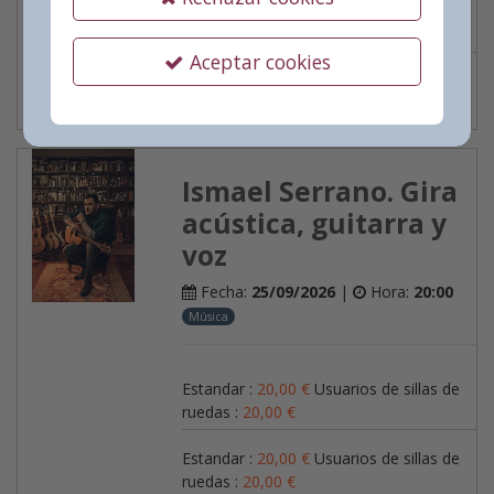
Estandar
:
4,00
€
Aceptar cookies
Ver más
Ismael Serrano. Gira
acústica, guitarra y
voz
Fecha:
25/09/2026
|
Hora:
20:00
Música
Estandar
:
20,00
€
Usuarios de sillas de
ruedas
:
20,00
€
Estandar
:
20,00
€
Usuarios de sillas de
ruedas
:
20,00
€