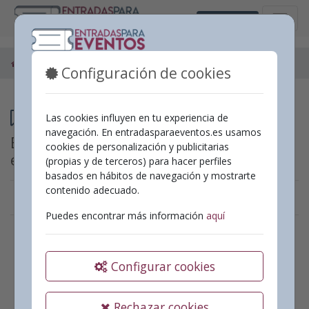
Castellano
Espectáculos
Ontinyent
Aparcament Paduana
Configuración de cookies
Programación
Las cookies influyen en tu experiencia de
navegación. En entradasparaeventos.es usamos
Espectáculos en
Aparcament Paduana
cookies de personalización y publicitarias
en
Ontinyent
(propias y de terceros) para hacer perfiles
basados en hábitos de navegación y mostrarte
contenido adecuado.
Puedes encontrar más información
aquí
En estos momentos no hay
ningún espectáculo activo.
Configurar cookies
Puedes ir al
'inicio'
para ver que otros espectáculos
podemos ofrecerte.
Rechazar cookies