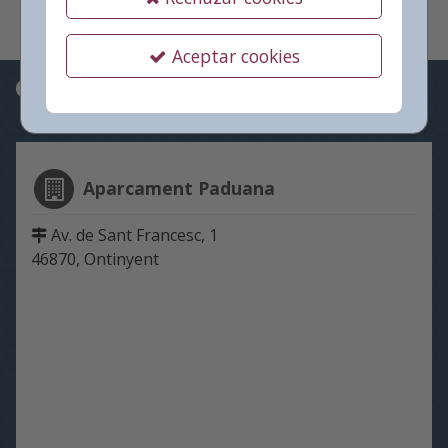
Aceptar cookies
Información
Aparcament Paduana
Av. de Sant Francesc, 1
46870, Ontinyent