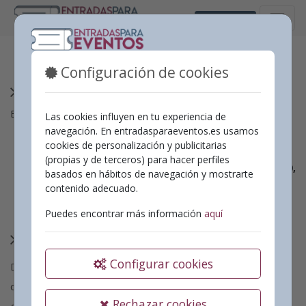
Castellano
Política de Privacidad
Configuración de cookies
RESPONSABLE DEL TRATAMIENTO
El Responsable del Tratamiento es:
Las cookies influyen en tu experiencia de
navegación. En entradasparaeventos.es usamos
SOLUNTEC PROYECTOS Y SOLUCIONES TIC S.L.
cookies de personalización y publicitarias
NIF/CIF:
B98568900
(propias y de terceros) para hacer perfiles
Domicilio:
C/ Músico Vert, 12, Entresuelo, 46870,
basados en hábitos de navegación y mostrarte
Ontinyent (VALENCIA)
.
contenido adecuado.
Correo electrónico:
info@soluntec.es
Sitio Web:
https://soluntec.es
Puedes encontrar más información
aquí
Principios de privacidad
Configurar cookies
Desde SOLUNTEC PROYECTOS Y SOLUCIONES TIC , S.L. nos
comprometemos contigo a
trabajar continuamente para
Rechazar cookies