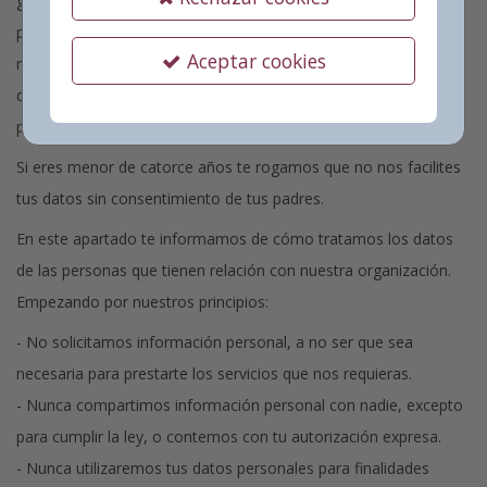
garantizar la privacidad en el tratamiento de tus datos
personales, y para ofrecerte en cada momento la información
Aceptar cookies
más completa y clara que podamos. Te animamos a leer
detenidamente esta sección antes de facilitarnos tus datos
personales.
Si eres menor de catorce años te rogamos que no nos facilites
tus datos sin consentimiento de tus padres.
En este apartado te informamos de cómo tratamos los datos
de las personas que tienen relación con nuestra organización.
Empezando por nuestros principios:
- No solicitamos información personal, a no ser que sea
necesaria para prestarte los servicios que nos requieras.
- Nunca compartimos información personal con nadie, excepto
para cumplir la ley, o contemos con tu autorización expresa.
- Nunca utilizaremos tus datos personales para finalidades