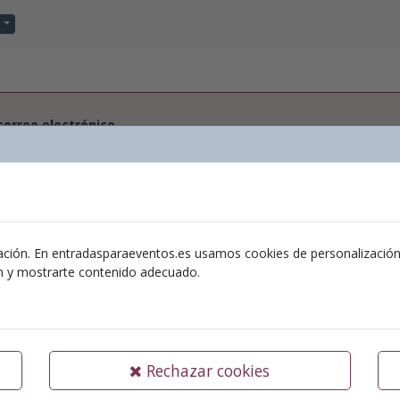
correo electrónico
nombre y apellidos
ación. En entradasparaeventos.es usamos cookies de personalización y 
ntraseña
ón y mostrarte contenido adecuado.
firmar contraseña
Rechazar cookies
cepto el envío de información de eventos futuros y