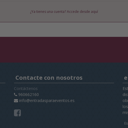
¿Ya tienes una cuenta? Accede desde aquí
Contacte con nosotros
e
Contáctenos
Es
960662160
di
info@entradasparaeventos.es
obr
lo
mi
Es