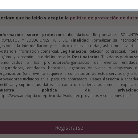
mociones.
eclaro que he leído y acepto la
política de protección de dato
Información sobre protección de datos:
Responsable: SOLUNTE
PROYECTOS Y SOLUCIONES TIC , S.L.
Finalidad
: Formalizar su inscripción
gestionar la intermediación y el cobro de las entradas, así como enviarte 
posteriori información comercial.
Legitimación
: Relación contractual, interé
legítimo y consentimiento del interesado.
Destinatarios
: Tus datos podrán se
comunicados a los promotores/organizados del evento, entidade
aseguradoras, entidades bancarias, agencias de viajes o empresas d
organización (si el evento requiere la contratación de estos servicios) y a lo
proveedores incluidos en el paquete contratado. Tienes
derecho
a acceder
rectificar y suprimir tus datos, así como otros derechos como se explica e
nuestra política de privacida
https://www.adelopd.com/privacidad/soluntec-proyectos-y-soluciones-tic-sl
Registrarse